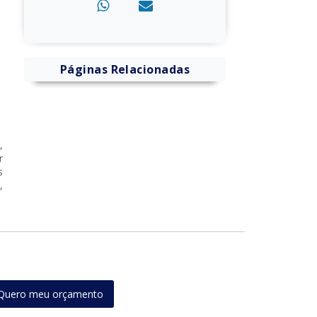
Páginas Relacionadas
,
r
s
,
Quero meu orçamento