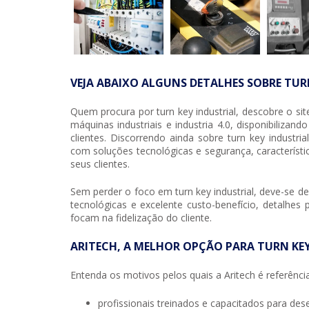
VEJA ABAIXO ALGUNS DETALHES SOBRE TUR
Quem procura por
turn key industrial
, descobre o si
máquinas industriais e industria 4.0, disponibilizan
clientes. Discorrendo ainda sobre
turn key industrial
com soluções tecnológicas e segurança, caracterí
seus clientes.
Sem perder o foco em
turn key industrial
, deve-se d
tecnológicas e excelente custo-benefício, detalhe
focam na fidelização do cliente.
ARITECH, A MELHOR OPÇÃO PARA TURN KE
Entenda os motivos pelos quais a Aritech é referência
profissionais treinados e capacitados para de