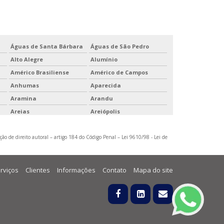
Águas de Santa Bárbara
Águas de São Pedro
Alto Alegre
Alumínio
Américo Brasiliense
Américo de Campos
Anhumas
Aparecida
Aramina
Arandu
Areias
Areiópolis
Atibaia
Auriflama
ção de direito autoral – artigo 184 do Código Penal –
Bálsamo
Bananal
Lei 9610/98 - Lei de
Barra do Turvo
Barretos
Bebedouro
Bento de Abreu
rviços
Clientes
Informações
Contato
Mapa do site
Boa Esperança do Sul
Bocaina
Boracéia
Borborema
Brodowski
Brotas
Caçapava
Cachoeira Paulista