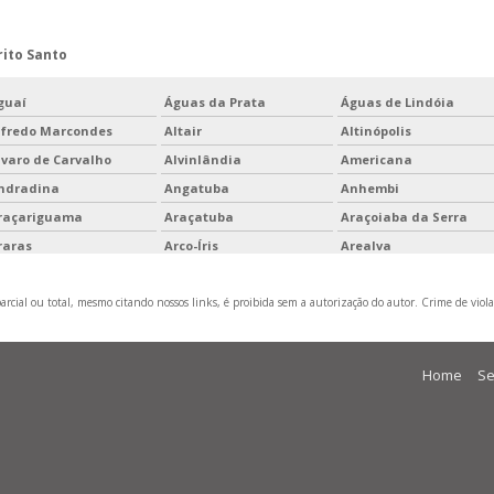
rito Santo
guaí
Águas da Prata
Águas de Lindóia
lfredo Marcondes
Altair
Altinópolis
lvaro de Carvalho
Alvinlândia
Americana
ndradina
Angatuba
Anhembi
raçariguama
Araçatuba
Araçoiaba da Serra
raras
Arco-Íris
Arealva
rujá
Aspásia
Assis
rcial ou total, mesmo citando nossos links, é proibida sem a autorização do autor. Crime de viola
varé
Bady Bassitt
Balbinos
riri
Barra Bonita
Barra do Chapéu
astos
Batatais
Bauru
Home
Se
ilac
Birigui
Biritiba Mirim
om Jesus dos Perdões
Bom Sucesso de Itararé
Borá
ragança Paulista
Braúna
Brejo Alegre
uritizal
Cabrália Paulista
Cabreúva