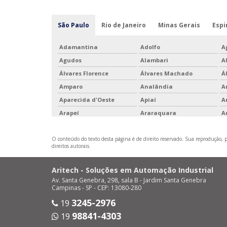
São Paulo
Rio de Janeiro
Minas Gerais
Espi
Adamantina
Adolfo
A
Agudos
Alambari
A
Álvares Florence
Álvares Machado
Á
Amparo
Analândia
A
Aparecida d'Oeste
Apiaí
A
Arapeí
Araraquara
A
Ariranha
Artur Nogueira
A
O conteúdo do texto desta página é de direito reservado. Sua reprodução, pa
Avaí
Avanhandava
A
direitos autorais
.
Barão de Antonina
Barbosa
Ba
Barrinha
Barueri
B
Aritech - Soluções em Automação Industrial
Bernardino de Campos
Bertioga
B
Av. Santa Genebra, 298, sala B - Jardim Santa Genebra
Campinas - SP - CEP: 13080-280
Bofete
Boituva
B
3245-2976
19
Borebi
Botucatu
B
98841-4303
19
Buri
Buritama
B