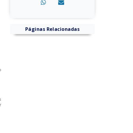
Páginas Relacionadas
o
s
r