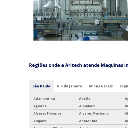
Regiões onde a Aritech atende Maquinas in
São Paulo
Rio de Janeiro
Minas Gerais
Espi
Adamantina
Adolfo
A
Agudos
Alambari
A
Álvares Florence
Álvares Machado
Á
Amparo
Analândia
A