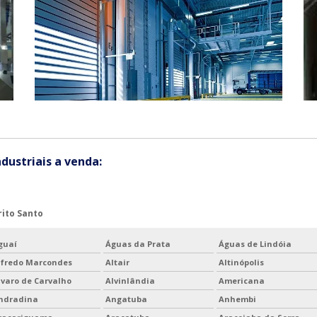
dustriais a venda:
rito Santo
guaí
Águas da Prata
Águas de Lindóia
lfredo Marcondes
Altair
Altinópolis
lvaro de Carvalho
Alvinlândia
Americana
ndradina
Angatuba
Anhembi