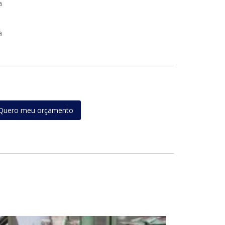
a
a
Quero meu orçamento