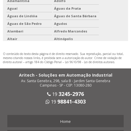
Adamantina
Adolfo
Aguaí
Águas da Prata
Águas de Lindóia
Águas de Santa Bárbara
Águas de São Pedro
Agudos
Alambari
Alfredo Marcondes
Altair
Altinópolis
Alto Alegre
Alumínio
O conteúdo do texto desta página é de direito reservado. Sua reprodução, parcial ou total,
Álvares Florence
Álvares Machado
mesmo citando nossos links, é proibida sem a autorização do autor. Crime de violação de
Álvaro de Carvalho
Alvinlândia
direito autoral – artigo 184 do Código Penal –
Lei 9610/98 - Lei de direitos autorais
.
Americana
Américo Brasiliense
Aritech - Soluções em Automação Industrial
Américo de Campos
Amparo
Av. Santa Genebra, 298, sala B - Jardim Santa Genebra
Analândia
Andradina
Campinas - SP - CEP: 13080-280
Angatuba
Anhembi
3245-2976
19
Anhumas
Aparecida
98841-4303
19
Aparecida d'Oeste
Apiaí
Araçariguama
Araçatuba
Home
Araçoiaba da Serra
Aramina
Arandu
Arapeí