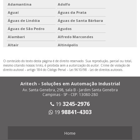
Adamantina
Adolfo
Aguaí
Águas da Prata
Águas de Lindóia
Águas de Santa Bárbara
Águas de São Pedro
Agudos
Alambari
Alfredo Marcondes
Altair
Altinópolis
Alto Alegre
Alumínio
O conteúdo do texto desta página é de direito reservado. Sua reprodução, parcial ou total,
Álvares Florence
Álvares Machado
mesmo citando nossos links, é proibida sem a autorização do autor. Crime de violação de
Álvaro de Carvalho
Alvinlândia
direito autoral – artigo 184 do Código Penal –
Lei 9610/98 - Lei de direitos autorais
.
Americana
Américo Brasiliense
Aritech - Soluções em Automação Industrial
Américo de Campos
Amparo
Av. Santa Genebra, 298, sala B - Jardim Santa Genebra
Analândia
Andradina
Campinas - SP - CEP: 13080-280
Angatuba
Anhembi
3245-2976
19
Anhumas
Aparecida
98841-4303
19
Aparecida d'Oeste
Apiaí
Araçariguama
Araçatuba
Home
Araçoiaba da Serra
Aramina