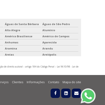
Águas de Santa Bárbara
Águas de São Pedro
Alto Alegre
Alumínio
Américo Brasiliense
Américo de Campos
Anhumas
Aparecida
Aramina
Arandu
Areias
Areiópolis
Atibaia
Auriflama
ção de direito autoral – artigo 184 do Código Penal –
Bálsamo
Bananal
Lei 9610/98 - Lei de
Barra do Turvo
Barretos
Bebedouro
Bento de Abreu
rviços
Clientes
Informações
Contato
Mapa do site
Boa Esperança do Sul
Bocaina
Boracéia
Borborema
Brodowski
Brotas
Caçapava
Cachoeira Paulista