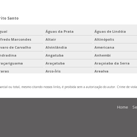
rito Santo
guaí
Águas da Prata
Águas de Lindóia
lfredo Marcondes
Altair
Altinópolis
lvaro de Carvalho
Alvinlândia
Americana
ndradina
Angatuba
Anhembi
raçariguama
Araçatuba
Araçoiaba da Serra
raras
Arco-Íris
Arealva
rujá
Aspásia
Assis
rcial ou total, mesmo citando nossos links, é proibida sem a autorização do autor. Crime de viola
varé
Bady Bassitt
Balbinos
riri
Barra Bonita
Barra do Chapéu
astos
Batatais
Bauru
Home
Se
ilac
Birigui
Biritiba Mirim
om Jesus dos Perdões
Bom Sucesso de Itararé
Borá
ragança Paulista
Braúna
Brejo Alegre
uritizal
Cabrália Paulista
Cabreúva