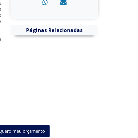
o
s
e
s
Páginas Relacionadas
s
Quero meu orçamento