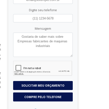
Digite seu telefone
Mensagem
e
m
,
e
e
s
e
SOLICITAR MEU ORÇAMENTO
o
COMPRE PELO TELEFONE