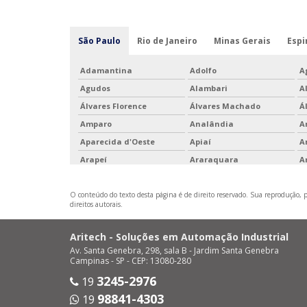
São Paulo
Rio de Janeiro
Minas Gerais
Espi
Adamantina
Adolfo
A
Agudos
Alambari
A
Álvares Florence
Álvares Machado
Á
Amparo
Analândia
A
Aparecida d'Oeste
Apiaí
A
Arapeí
Araraquara
A
Ariranha
Artur Nogueira
A
O conteúdo do texto desta página é de direito reservado. Sua reprodução, pa
Avaí
Avanhandava
A
direitos autorais
.
Barão de Antonina
Barbosa
Ba
Barrinha
Barueri
B
Aritech - Soluções em Automação Industrial
Bernardino de Campos
Bertioga
B
Av. Santa Genebra, 298, sala B - Jardim Santa Genebra
Campinas - SP - CEP: 13080-280
Bofete
Boituva
B
3245-2976
19
Borebi
Botucatu
B
98841-4303
19
Buri
Buritama
B