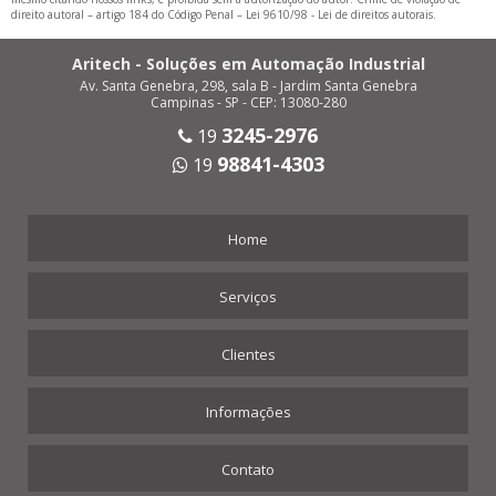
Álvaro de Carvalho
Alvinlândia
direito autoral – artigo 184 do Código Penal –
Lei 9610/98 - Lei de direitos autorais
.
Americana
Américo Brasiliense
Aritech - Soluções em Automação Industrial
Américo de Campos
Amparo
Av. Santa Genebra, 298, sala B - Jardim Santa Genebra
Analândia
Andradina
Campinas - SP - CEP: 13080-280
Angatuba
Anhembi
3245-2976
19
Anhumas
Aparecida
98841-4303
19
Aparecida d'Oeste
Apiaí
Araçariguama
Araçatuba
Home
Araçoiaba da Serra
Aramina
Arandu
Arapeí
Serviços
Araraquara
Araras
Arco-Íris
Arealva
Clientes
Areias
Areiópolis
Ariranha
Artur Nogueira
Informações
Arujá
Aspásia
Assis
Atibaia
Contato
Auriflama
Avaí