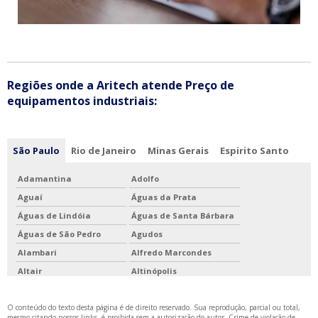
Regiões onde a Aritech atende Preço de
equipamentos industriais:
São Paulo
Rio de Janeiro
Minas Gerais
Espirito Santo
Adamantina
Adolfo
Aguaí
Águas da Prata
Águas de Lindóia
Águas de Santa Bárbara
Águas de São Pedro
Agudos
Alambari
Alfredo Marcondes
Altair
Altinópolis
Alto Alegre
Alumínio
O conteúdo do texto desta página é de direito reservado. Sua reprodução, parcial ou total,
Álvares Florence
Álvares Machado
mesmo citando nossos links, é proibida sem a autorização do autor. Crime de violação de