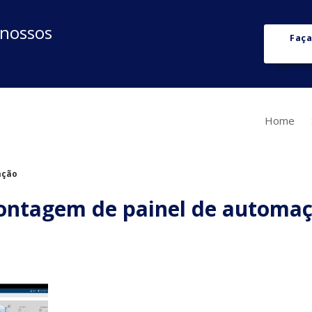
 nossos
Faça
Home
ação
ntagem de painel de automa